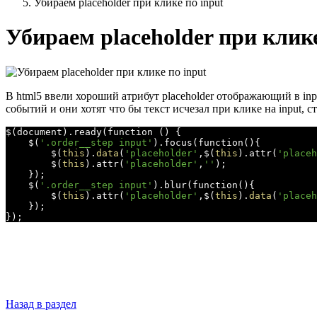
Убираем placeholder при клике по input
Убираем placeholder при клике
В html5 ввели хороший атрибут placeholder отображающий в inp
событий и они хотят что бы текст исчезал при клике на input,
$(document).ready(function () {

    $(
'.order__step input'
).focus(function(){

        $(
this
).
data
(
'placeholder'
,$(
this
).attr(
'placeh
        $(
this
).attr(
'placeholder'
,
''
);

    });

    $(
'.order__step input'
).blur(function(){

        $(
this
).attr(
'placeholder'
,$(
this
).
data
(
'placeh
    });

Назад в раздел