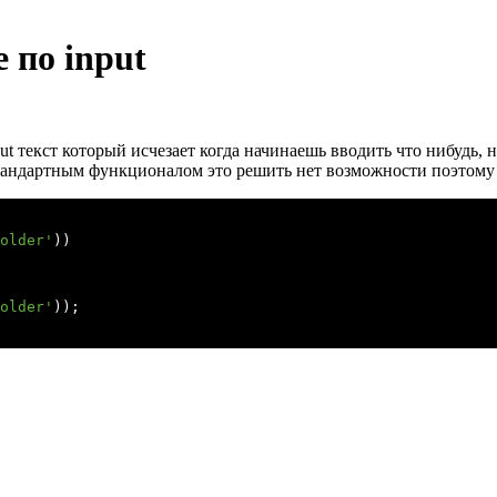
 по input
ut текст который исчезает когда начинаешь вводить что нибудь, 
 стандартным функционалом это решить нет возможности поэтому 
older'
))

older'
));
