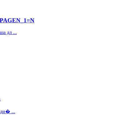
а ?PAGEN_1=N
а дл ...
а
ди� ...