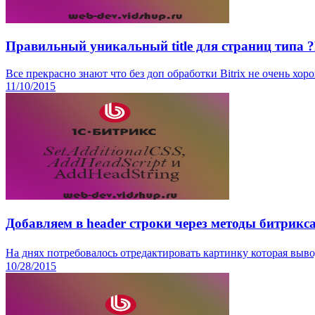
Правильный уникальный title для страниц тип
Все прекрасно знают что без доп обработки Bitrix не очень хорош
11/10/2015
Добавляем в header строки через методы битрикс
На днях потребовалось отредактировать картинку которая выво
10/28/2015