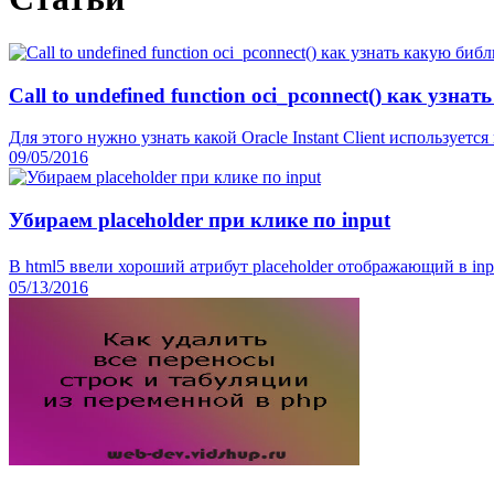
Call to undefined function oci_pconnect() как узн
Для этого нужно узнать какой Oracle Instant Client используется н
09/05/2016
Убираем placeholder при клике по input
В html5 ввели хороший атрибут placeholder отображающий в inpu
05/13/2016