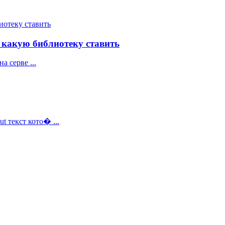
ать какую библиотеку ставить
а серве ...
t текст кото� ...