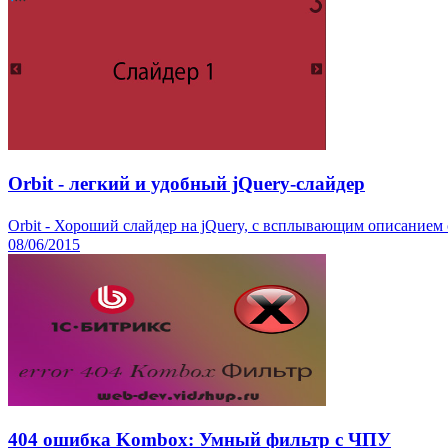
Orbit - легкий и удобный jQuery-слайдер
Orbit - Хороший слайдер на jQuery, с всплывающим описанием с
08/06/2015
404 ошибка Kombox: Умный фильтр с ЧПУ