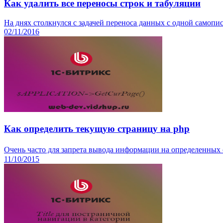
Как удалить все переносы строк и табуляции
На днях столкнулся с задачей переноса данных с одной самописн
02/11/2016
Как определить текущую страницу на php
Очень часто для запрета вывода информации на определенных 
11/10/2015