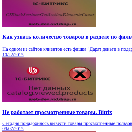
Как узнать количество товаров в разделе по филь
На одном из сайтов клиентов есть фишка "Дарят деньги в подар
10/22/2015
Не работает просмотренные товары. Bitrix
Сегодня понадобилось вывести товары просмотренные пользова
09/07/2015