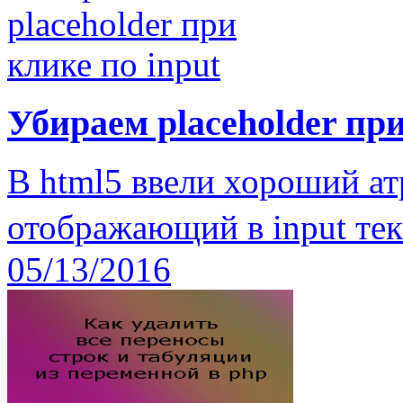
Убираем placeholder при
В html5 ввели хороший ат
отображающий в input тек
05/13/2016