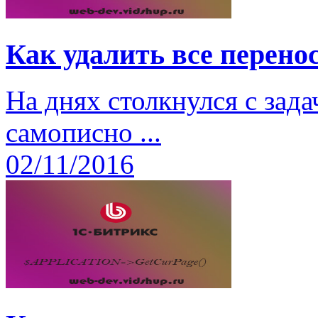
Как удалить все перено
На днях столкнулся с зад
самописно ...
02/11/2016