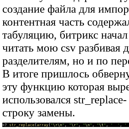
создание файла для импор
контентная часть содержа
табуляцию, битрикс начал
читать мою csv разбивая 
разделителям, но и по пе
В итоге пришлось обверну
эту функцию которая выр
использовался str_replace
строку замены.
<? 
str_replace
(
array
(
"
\r
\n
"
, 
"
\r
"
, 
"
\n
"
, 
"
\t
"
, 
'  '
, 
' 